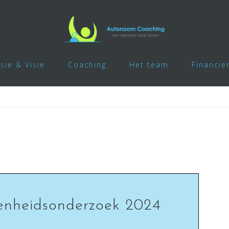
sie & Visie
Coaching
Het team
Financie
enheidsonderzoek 2024