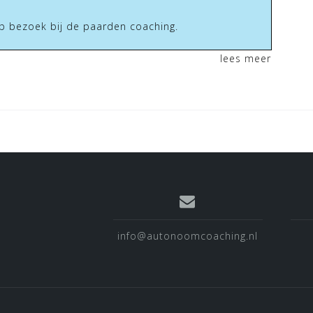
 bezoek bij de paarden coaching.
lees meer
info@autonoomcoaching.nl